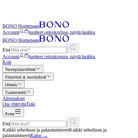
BONO Homepage
Account
tuotteet ostoskorissa, näytä laukku
BONO Homepage
Etsi
Account
tuotteet ostoskorissa, näytä laukku
Koti
Terveystavoitteet
Vitamiinit & ravintolisät
Urheilu
Tuotemerkit
Alennukset
Ota yhteyttä
Tuki
Avaa
Etsi
Kaikki urheiluun ja palautumiseen
Kaikki urheiluun ja
palautumiseen
Katso
→