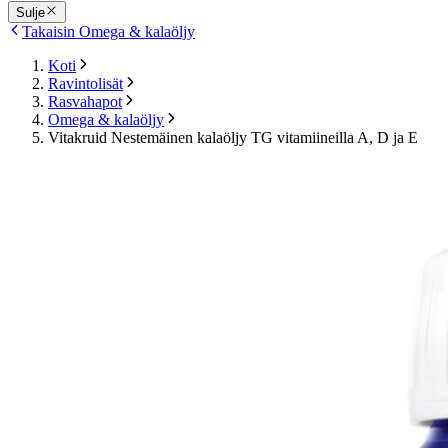
Sulje
Takaisin Omega & kalaöljy
Koti
Ravintolisät
Rasvahapot
Omega & kalaöljy
Vitakruid Nestemäinen kalaöljy TG vitamiineilla A, D ja E