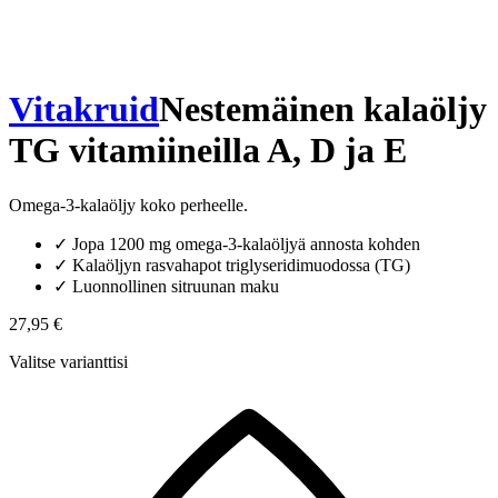
Vitakruid
Nestemäinen kalaöljy
TG vitamiineilla A, D ja E
Omega-3-kalaöljy koko perheelle.
✓
Jopa 1200 mg omega-3-kalaöljyä annosta kohden
✓
Kalaöljyn rasvahapot triglyseridimuodossa (TG)
✓
Luonnollinen sitruunan maku
27,95 €
Valitse varianttisi