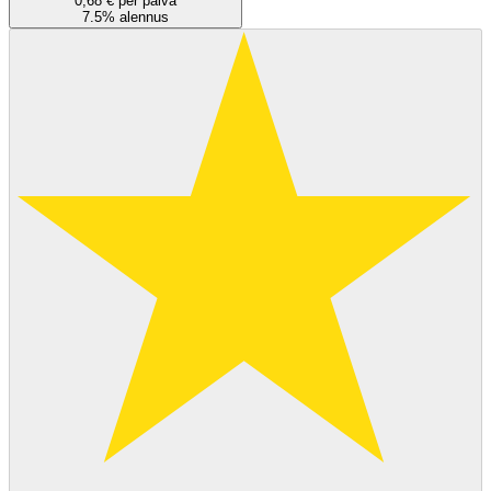
0,68 € per päivä
7.5% alennus