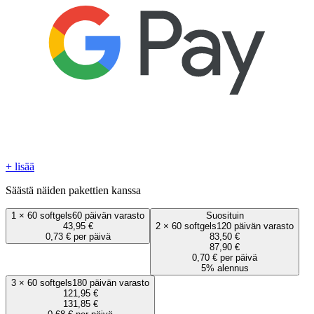
+ lisää
Säästä näiden pakettien kanssa
1
×
60 softgels
60 päivän varasto
Suosituin
43,95 €
2
×
60 softgels
120 päivän varasto
0,73 € per päivä
83,50 €
87,90 €
0,70 € per päivä
5% alennus
3
×
60 softgels
180 päivän varasto
121,95 €
131,85 €