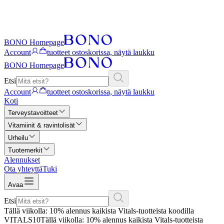
BONO Homepage
Account
tuotteet ostoskorissa, näytä laukku
BONO Homepage
Etsi
Account
tuotteet ostoskorissa, näytä laukku
Koti
Terveystavoitteet
Vitamiinit & ravintolisät
Urheilu
Tuotemerkit
Alennukset
Ota yhteyttä
Tuki
Avaa
Etsi
Tällä viikolla: 10% alennus kaikista Vitals-tuotteista koodilla
VITALS10
Tällä viikolla: 10% alennus kaikista Vitals-tuotteista