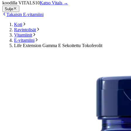
koodilla VITALS10
Katso Vitals
→
Sulje
Takaisin E-vitamiini
Koti
Ravintolisät
Vitamiinit
E-vitamiini
Life Extension Gamma E Sekoitettu Tokoferolit