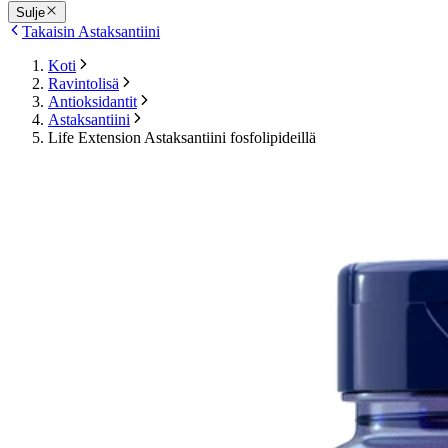
Sulje
Takaisin Astaksantiini
Koti
Ravintolisä
Antioksidantit
Astaksantiini
Life Extension Astaksantiini fosfolipideillä