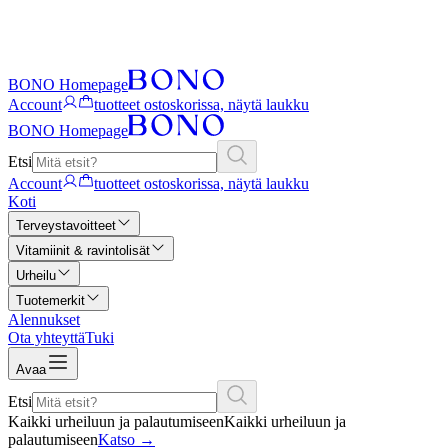
BONO Homepage
Account
tuotteet ostoskorissa, näytä laukku
BONO Homepage
Etsi
Account
tuotteet ostoskorissa, näytä laukku
Koti
Terveystavoitteet
Vitamiinit & ravintolisät
Urheilu
Tuotemerkit
Alennukset
Ota yhteyttä
Tuki
Avaa
Etsi
Kaikki urheiluun ja palautumiseen
Kaikki urheiluun ja
palautumiseen
Katso
→