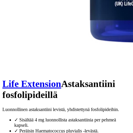
Life Extension
Astaksantiini
fosfolipideillä
Luonnollinen astaksantiini levistä, yhdistettynä fosfolipideihin.
✓
Sisältää 4 mg luonnollista astaksantiinia per pehmeä
kapseli.
✓
Peräisin Haematococcus pluvialis -levästä.