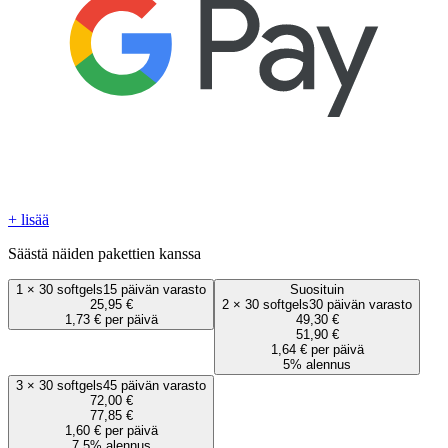
+ lisää
Säästä näiden pakettien kanssa
1
×
30 softgels
15 päivän varasto
Suosituin
25,95 €
2
×
30 softgels
30 päivän varasto
1,73 € per päivä
49,30 €
51,90 €
1,64 € per päivä
5% alennus
3
×
30 softgels
45 päivän varasto
72,00 €
77,85 €
1,60 € per päivä
7.5% alennus