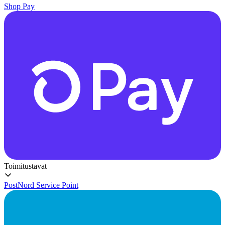
Shop Pay
Toimitustavat
PostNord Service Point