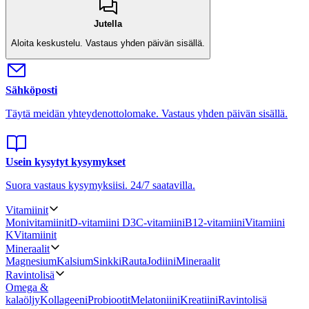
Jutella
Aloita keskustelu.
Vastaus yhden päivän sisällä.
Sähköposti
Täytä meidän yhteydenottolomake.
Vastaus yhden päivän sisällä.
Usein kysytyt kysymykset
Suora vastaus kysymyksiisi.
24/7 saatavilla.
Vitamiinit
Monivitamiinit
D-vitamiini D3
C-vitamiini
B12-vitamiini
Vitamiini
K
Vitamiinit
Mineraalit
Magnesium
Kalsium
Sinkki
Rauta
Jodiini
Mineraalit
Ravintolisä
Omega &
kalaöljy
Kollageeni
Probiootit
Melatoniini
Kreatiini
Ravintolisä