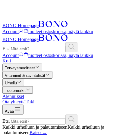
BONO Homepage
Account
tuotteet ostoskorissa, näytä laukku
BONO Homepage
Etsi
Account
tuotteet ostoskorissa, näytä laukku
Koti
Terveystavoitteet
Vitamiinit & ravintolisät
Urheilu
Tuotemerkit
Alennukset
Ota yhteyttä
Tuki
Avaa
Etsi
Kaikki urheiluun ja palautumiseen
Kaikki urheiluun ja
palautumiseen
Katso
→