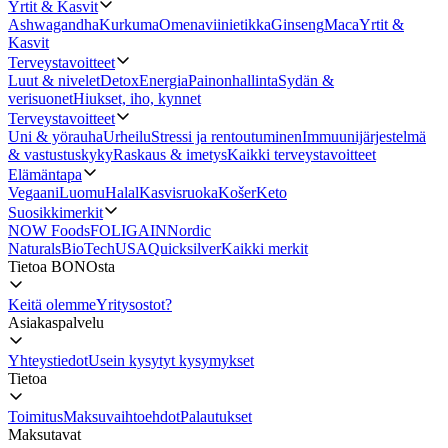
Yrtit & Kasvit
Ashwagandha
Kurkuma
Omenaviinietikka
Ginseng
Maca
Yrtit &
Kasvit
Terveystavoitteet
Luut & nivelet
Detox
Energia
Painonhallinta
Sydän &
verisuonet
Hiukset, iho, kynnet
Terveystavoitteet
Uni & yörauha
Urheilu
Stressi ja rentoutuminen
Immuunijärjestelmä
& vastustuskyky
Raskaus & imetys
Kaikki terveystavoitteet
Elämäntapa
Vegaani
Luomu
Halal
Kasvisruoka
Košer
Keto
Suosikkimerkit
NOW Foods
FOLIGAIN
Nordic
Naturals
BioTechUSA
Quicksilver
Kaikki merkit
Tietoa BONOsta
Keitä olemme
Yritysostot?
Asiakaspalvelu
Yhteystiedot
Usein kysytyt kysymykset
Tietoa
Toimitus
Maksuvaihtoehdot
Palautukset
Maksutavat