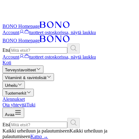
BONO Homepage
Account
tuotteet ostoskorissa, näytä laukku
BONO Homepage
Etsi
Account
tuotteet ostoskorissa, näytä laukku
Koti
Terveystavoitteet
Vitamiinit & ravintolisät
Urheilu
Tuotemerkit
Alennukset
Ota yhteyttä
Tuki
Avaa
Etsi
Kaikki urheiluun ja palautumiseen
Kaikki urheiluun ja
palautumiseen
Katso
→