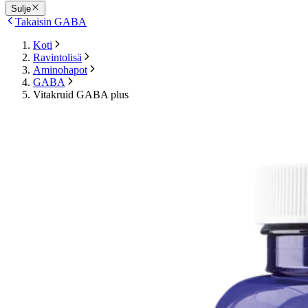
Sulje
Takaisin GABA
Koti
Ravintolisä
Aminohapot
GABA
Vitakruid GABA plus