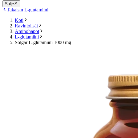
Sulje
Takaisin L-glutamiini
Koti
Ravintolisät
Aminohapot
L-glutamiini
Solgar L-glutamiini 1000 mg