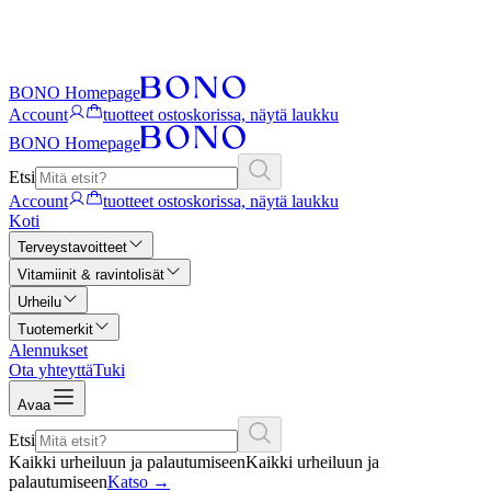
BONO Homepage
Account
tuotteet ostoskorissa, näytä laukku
BONO Homepage
Etsi
Account
tuotteet ostoskorissa, näytä laukku
Koti
Terveystavoitteet
Vitamiinit & ravintolisät
Urheilu
Tuotemerkit
Alennukset
Ota yhteyttä
Tuki
Avaa
Etsi
Kaikki urheiluun ja palautumiseen
Kaikki urheiluun ja
palautumiseen
Katso
→