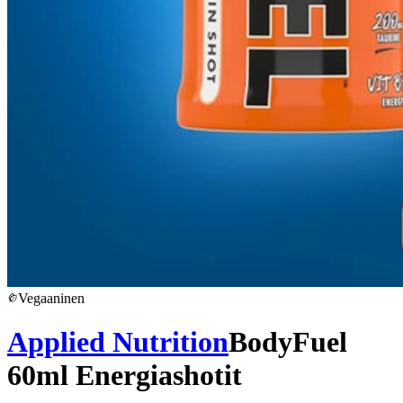
Vegaaninen
Applied Nutrition
BodyFuel
60ml Energiashotit