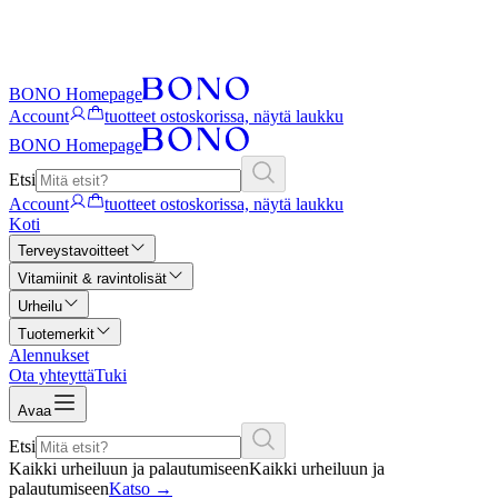
BONO Homepage
Account
tuotteet ostoskorissa, näytä laukku
BONO Homepage
Etsi
Account
tuotteet ostoskorissa, näytä laukku
Koti
Terveystavoitteet
Vitamiinit & ravintolisät
Urheilu
Tuotemerkit
Alennukset
Ota yhteyttä
Tuki
Avaa
Etsi
Kaikki urheiluun ja palautumiseen
Kaikki urheiluun ja
palautumiseen
Katso
→