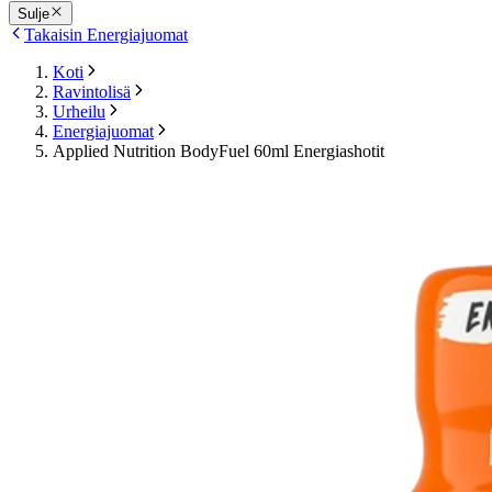
Sulje
Takaisin Energiajuomat
Koti
Ravintolisä
Urheilu
Energiajuomat
Applied Nutrition BodyFuel 60ml Energiashotit