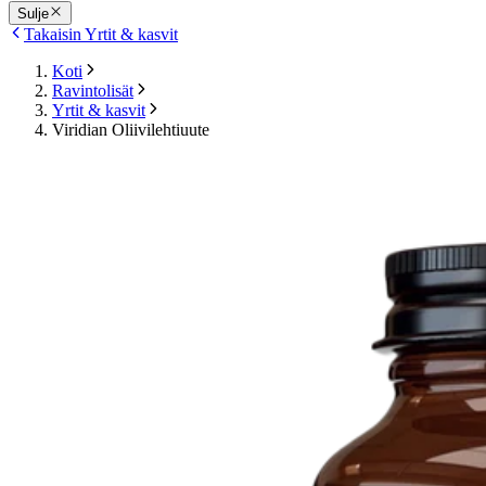
Sulje
Takaisin Yrtit & kasvit
Koti
Ravintolisät
Yrtit & kasvit
Viridian Oliivilehtiuute