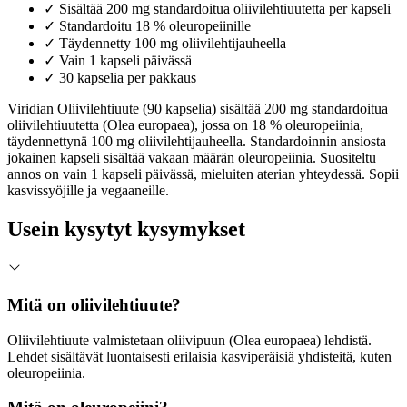
✓
Sisältää 200 mg standardoitua oliivilehtiuutetta per kapseli
✓
Standardoitu 18 % oleuropeiinille
✓
Täydennetty 100 mg oliivilehtijauheella
✓
Vain 1 kapseli päivässä
✓
30 kapselia per pakkaus
Viridian Oliivilehtiuute (90 kapselia) sisältää 200 mg standardoitua
oliivilehtiuutetta (Olea europaea), jossa on 18 % oleuropeiinia,
täydennettynä 100 mg oliivilehtijauheella. Standardoinnin ansiosta
jokainen kapseli sisältää vakaan määrän oleuropeiinia. Suositeltu
annos on vain 1 kapseli päivässä, mieluiten aterian yhteydessä. Sopii
kasvissyöjille ja vegaaneille.
Usein kysytyt kysymykset
Mitä on oliivilehtiuute?
Oliivilehtiuute valmistetaan oliivipuun (Olea europaea) lehdistä.
Lehdet sisältävät luontaisesti erilaisia kasviperäisiä yhdisteitä, kuten
oleuropeiinia.