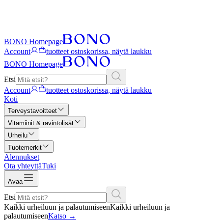
BONO Homepage
Account
tuotteet ostoskorissa, näytä laukku
BONO Homepage
Etsi
Account
tuotteet ostoskorissa, näytä laukku
Koti
Terveystavoitteet
Vitamiinit & ravintolisät
Urheilu
Tuotemerkit
Alennukset
Ota yhteyttä
Tuki
Avaa
Etsi
Kaikki urheiluun ja palautumiseen
Kaikki urheiluun ja
palautumiseen
Katso
→