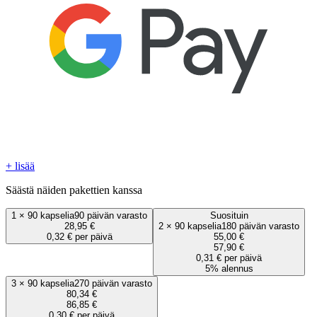
+ lisää
Säästä näiden pakettien kanssa
1
×
90 kapselia
90 päivän varasto
Suosituin
28,95 €
2
×
90 kapselia
180 päivän varasto
0,32 € per päivä
55,00 €
57,90 €
0,31 € per päivä
5% alennus
3
×
90 kapselia
270 päivän varasto
80,34 €
86,85 €
0,30 € per päivä