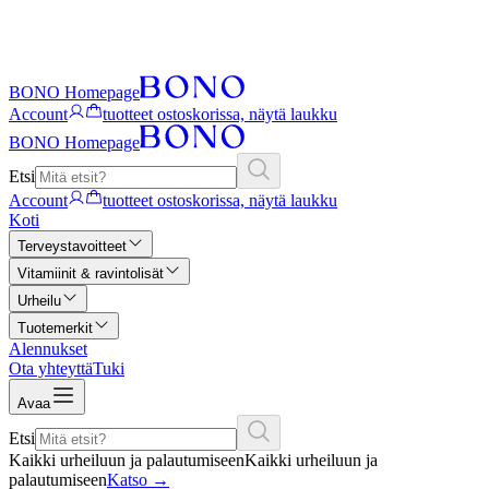
BONO Homepage
Account
tuotteet ostoskorissa, näytä laukku
BONO Homepage
Etsi
Account
tuotteet ostoskorissa, näytä laukku
Koti
Terveystavoitteet
Vitamiinit & ravintolisät
Urheilu
Tuotemerkit
Alennukset
Ota yhteyttä
Tuki
Avaa
Etsi
Kaikki urheiluun ja palautumiseen
Kaikki urheiluun ja
palautumiseen
Katso
→