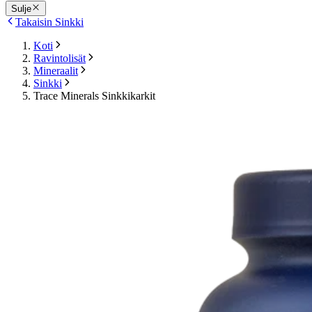
Sulje
Takaisin Sinkki
Koti
Ravintolisät
Mineraalit
Sinkki
Trace Minerals Sinkkikarkit