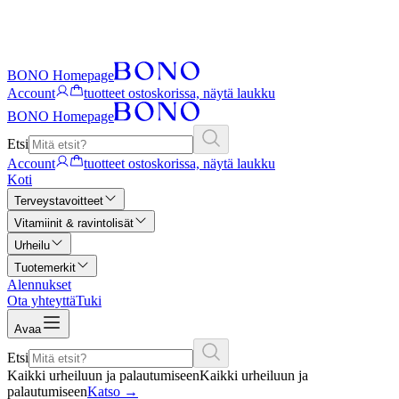
BONO Homepage
Account
tuotteet ostoskorissa, näytä laukku
BONO Homepage
Etsi
Account
tuotteet ostoskorissa, näytä laukku
Koti
Terveystavoitteet
Vitamiinit & ravintolisät
Urheilu
Tuotemerkit
Alennukset
Ota yhteyttä
Tuki
Avaa
Etsi
Kaikki urheiluun ja palautumiseen
Kaikki urheiluun ja
palautumiseen
Katso
→