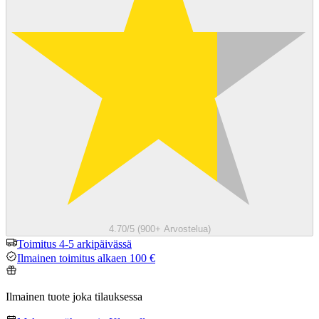
4.70/5 (900+ Arvostelua)
Toimitus 4-5 arkipäivässä
Ilmainen toimitus alkaen 100 €
Ilmainen tuote joka tilauksessa