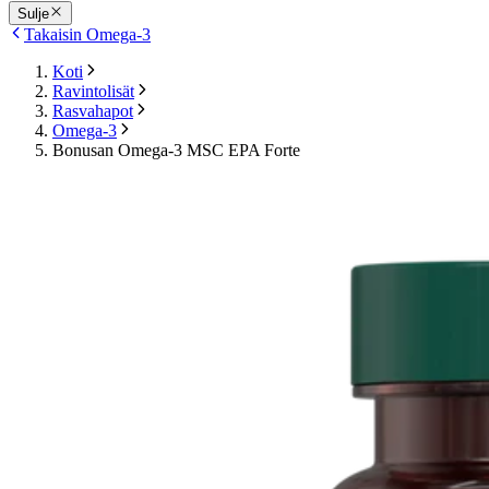
Sulje
Takaisin Omega-3
Koti
Ravintolisät
Rasvahapot
Omega-3
Bonusan Omega-3 MSC EPA Forte