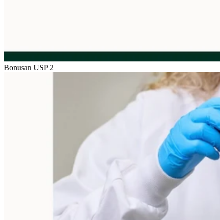
Bonusan USP 2