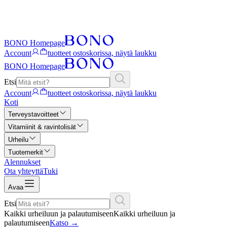
BONO Homepage
Account
tuotteet ostoskorissa, näytä laukku
BONO Homepage
Etsi
Account
tuotteet ostoskorissa, näytä laukku
Koti
Terveystavoitteet
Vitamiinit & ravintolisät
Urheilu
Tuotemerkit
Alennukset
Ota yhteyttä
Tuki
Avaa
Etsi
Kaikki urheiluun ja palautumiseen
Kaikki urheiluun ja
palautumiseen
Katso
→