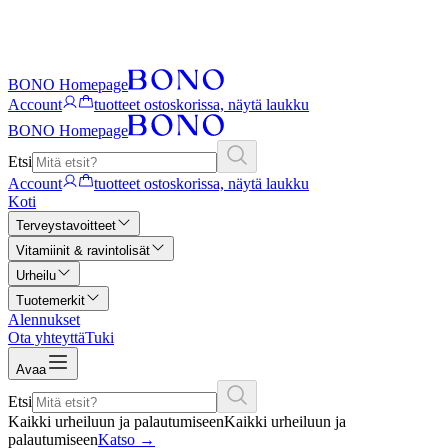
BONO Homepage
Account
tuotteet ostoskorissa, näytä laukku
BONO Homepage
Etsi
Account
tuotteet ostoskorissa, näytä laukku
Koti
Terveystavoitteet
Vitamiinit & ravintolisät
Urheilu
Tuotemerkit
Alennukset
Ota yhteyttä
Tuki
Avaa
Etsi
Kaikki urheiluun ja palautumiseen
Kaikki urheiluun ja
palautumiseen
Katso
→