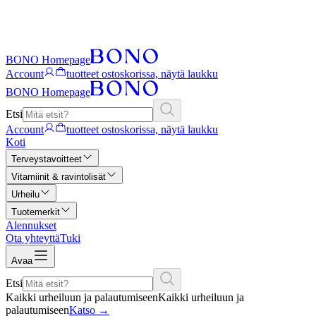
BONO Homepage
Account
tuotteet ostoskorissa, näytä laukku
BONO Homepage
Etsi
Account
tuotteet ostoskorissa, näytä laukku
Koti
Terveystavoitteet
Vitamiinit & ravintolisät
Urheilu
Tuotemerkit
Alennukset
Ota yhteyttä
Tuki
Avaa
Etsi
Kaikki urheiluun ja palautumiseen
Kaikki urheiluun ja
palautumiseen
Katso
→