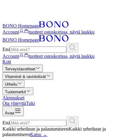
BONO Homepage
Account
tuotteet ostoskorissa, näytä laukku
BONO Homepage
Etsi
Account
tuotteet ostoskorissa, näytä laukku
Koti
Terveystavoitteet
Vitamiinit & ravintolisät
Urheilu
Tuotemerkit
Alennukset
Ota yhteyttä
Tuki
Avaa
Etsi
Kaikki urheiluun ja palautumiseen
Kaikki urheiluun ja
palautumiseen
Katso
→