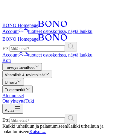
BONO Homepage
Account
tuotteet ostoskorissa, näytä laukku
BONO Homepage
Etsi
Account
tuotteet ostoskorissa, näytä laukku
Koti
Terveystavoitteet
Vitamiinit & ravintolisät
Urheilu
Tuotemerkit
Alennukset
Ota yhteyttä
Tuki
Avaa
Etsi
Kaikki urheiluun ja palautumiseen
Kaikki urheiluun ja
palautumiseen
Katso
→