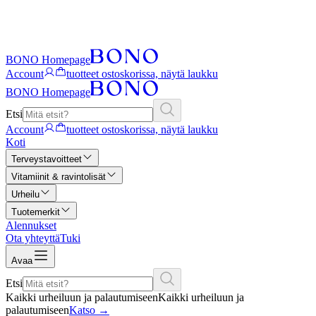
BONO Homepage
Account
tuotteet ostoskorissa, näytä laukku
BONO Homepage
Etsi
Account
tuotteet ostoskorissa, näytä laukku
Koti
Terveystavoitteet
Vitamiinit & ravintolisät
Urheilu
Tuotemerkit
Alennukset
Ota yhteyttä
Tuki
Avaa
Etsi
Kaikki urheiluun ja palautumiseen
Kaikki urheiluun ja
palautumiseen
Katso
→