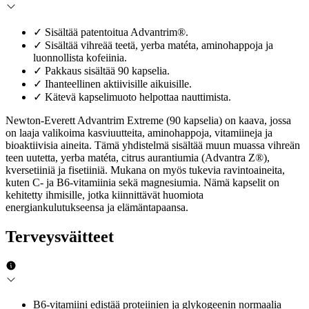
✓
Sisältää patentoitua Advantrim®.
✓
Sisältää vihreää teetä, yerba matéta, aminohappoja ja
luonnollista kofeiinia.
✓
Pakkaus sisältää 90 kapselia.
✓
Ihanteellinen aktiivisille aikuisille.
✓
Kätevä kapselimuoto helpottaa nauttimista.
Newton-Everett Advantrim Extreme (90 kapselia) on kaava, jossa
on laaja valikoima kasviuutteita, aminohappoja, vitamiineja ja
bioaktiivisia aineita. Tämä yhdistelmä sisältää muun muassa vihreän
teen uutetta, yerba matéta, citrus aurantiumia (Advantra Z®),
kversetiiniä ja fisetiiniä. Mukana on myös tukevia ravintoaineita,
kuten C- ja B6-vitamiinia sekä magnesiumia. Nämä kapselit on
kehitetty ihmisille, jotka kiinnittävät huomiota
energiankulutukseensa ja elämäntapaansa.
Terveysväitteet
B6-vitamiini edistää proteiinien ja glykogeenin normaalia