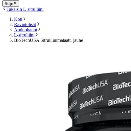
Sulje
Takaisin L-sitrulliini
Koti
Ravintolisät
Aminohapot
L-sitrulliini
BioTechUSA Sitrulliinimalaatti-jauhe