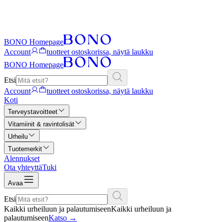
BONO Homepage
Account
tuotteet ostoskorissa, näytä laukku
BONO Homepage
Etsi
Account
tuotteet ostoskorissa, näytä laukku
Koti
Terveystavoitteet
Vitamiinit & ravintolisät
Urheilu
Tuotemerkit
Alennukset
Ota yhteyttä
Tuki
Avaa
Etsi
Kaikki urheiluun ja palautumiseen
Kaikki urheiluun ja
palautumiseen
Katso
→