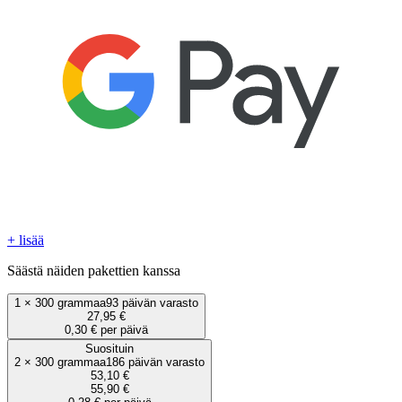
+ lisää
Säästä näiden pakettien kanssa
1
×
300 grammaa
93 päivän varasto
27,95 €
0,30 € per päivä
Suosituin
2
×
300 grammaa
186 päivän varasto
53,10 €
55,90 €