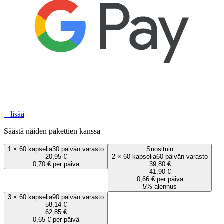
+ lisää
Säästä näiden pakettien kanssa
1
×
60 kapselia
30 päivän varasto
Suosituin
20,95 €
2
×
60 kapselia
60 päivän varasto
0,70 € per päivä
39,80 €
41,90 €
0,66 € per päivä
5% alennus
3
×
60 kapselia
90 päivän varasto
58,14 €
62,85 €
0,65 € per päivä