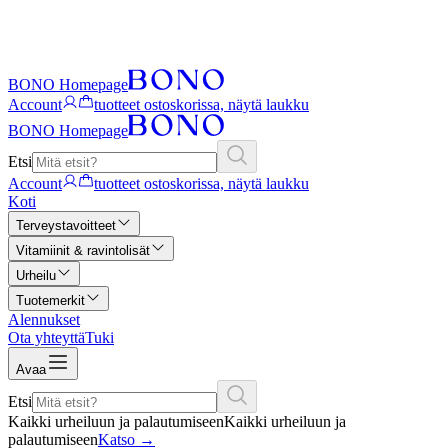
BONO Homepage
Account
tuotteet ostoskorissa, näytä laukku
BONO Homepage
Etsi
Account
tuotteet ostoskorissa, näytä laukku
Koti
Terveystavoitteet
Vitamiinit & ravintolisät
Urheilu
Tuotemerkit
Alennukset
Ota yhteyttä
Tuki
Avaa
Etsi
Kaikki urheiluun ja palautumiseen
Kaikki urheiluun ja
palautumiseen
Katso
→