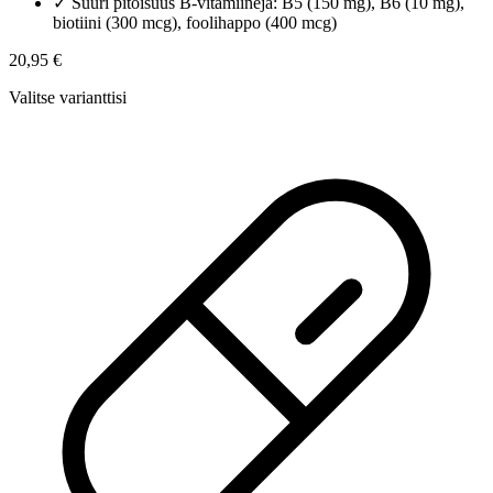
✓
Suuri pitoisuus B-vitamiineja: B5 (150 mg), B6 (10 mg),
biotiini (300 mcg), foolihappo (400 mcg)
20,95 €
Valitse varianttisi