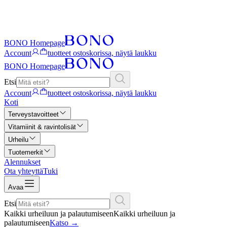
BONO Homepage
Account
tuotteet ostoskorissa, näytä laukku
BONO Homepage
Etsi
Account
tuotteet ostoskorissa, näytä laukku
Koti
Terveystavoitteet
Vitamiinit & ravintolisät
Urheilu
Tuotemerkit
Alennukset
Ota yhteyttä
Tuki
Avaa
Etsi
Kaikki urheiluun ja palautumiseen
Kaikki urheiluun ja
palautumiseen
Katso
→