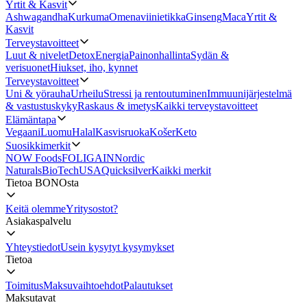
Yrtit & Kasvit
Ashwagandha
Kurkuma
Omenaviinietikka
Ginseng
Maca
Yrtit &
Kasvit
Terveystavoitteet
Luut & nivelet
Detox
Energia
Painonhallinta
Sydän &
verisuonet
Hiukset, iho, kynnet
Terveystavoitteet
Uni & yörauha
Urheilu
Stressi ja rentoutuminen
Immuunijärjestelmä
& vastustuskyky
Raskaus & imetys
Kaikki terveystavoitteet
Elämäntapa
Vegaani
Luomu
Halal
Kasvisruoka
Košer
Keto
Suosikkimerkit
NOW Foods
FOLIGAIN
Nordic
Naturals
BioTechUSA
Quicksilver
Kaikki merkit
Tietoa BONOsta
Keitä olemme
Yritysostot?
Asiakaspalvelu
Yhteystiedot
Usein kysytyt kysymykset
Tietoa
Toimitus
Maksuvaihtoehdot
Palautukset
Maksutavat