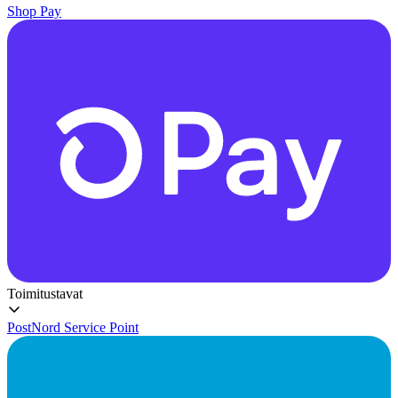
Shop Pay
Toimitustavat
PostNord Service Point