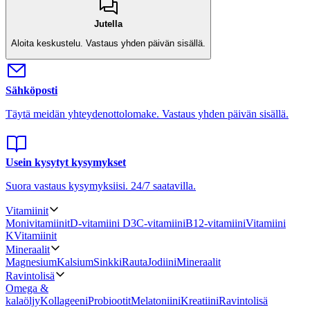
Jutella
Aloita keskustelu.
Vastaus yhden päivän sisällä.
Sähköposti
Täytä meidän yhteydenottolomake.
Vastaus yhden päivän sisällä.
Usein kysytyt kysymykset
Suora vastaus kysymyksiisi.
24/7 saatavilla.
Vitamiinit
Monivitamiinit
D-vitamiini D3
C-vitamiini
B12-vitamiini
Vitamiini
K
Vitamiinit
Mineraalit
Magnesium
Kalsium
Sinkki
Rauta
Jodiini
Mineraalit
Ravintolisä
Omega &
kalaöljy
Kollageeni
Probiootit
Melatoniini
Kreatiini
Ravintolisä